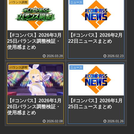
バランス調整
ニュース
【#コンパス】2026年2月
【#コンパス】2026年3月
22日ニュースまとめ
25日バランス調整検証・
使用感まとめ
2026.03.28
2026.02.23
バランス調整
ニュース
【#コンパス】2026年1月
【#コンパス】2026年1月
25日ニュースまとめ
26日バランス調整検証・
使用感まとめ
2026.02.08
2026.01.26