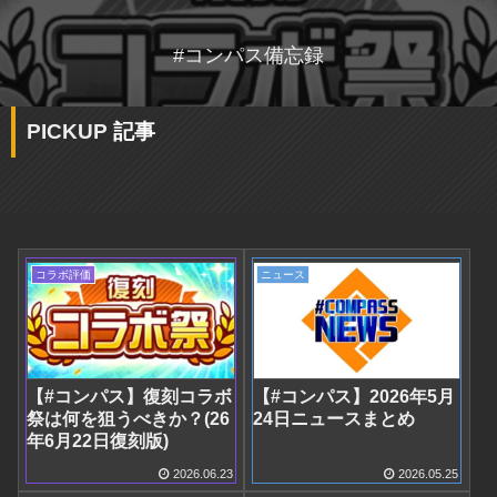
#コンパス備忘録
【#コンパス】新ヒーロー・レ
【#コンパス】復刻コラボ祭は何を狙うべきか？(26年6月22日復
PICKUP
記事
【#コンパス】2026年5月24日
ゼの性能&使用感(26年4月27日
刻版)
ニュースまとめ
版)
コラボ評価
ニュース
【#コンパス】復刻コラボ
【#コンパス】2026年5月
祭は何を狙うべきか？(26
24日ニュースまとめ
年6月22日復刻版)
2026.06.23
2026.05.25