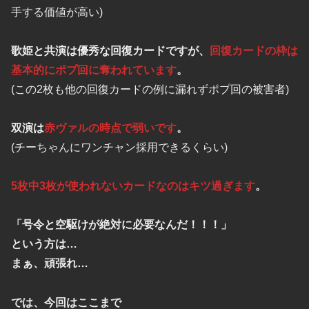
手する価値が高い)
歌姫と共演は優秀な回復カードですが、
回復カードの枠は
基本的にポプ回に奪われています
。
(この2枚も他の回復カードの例に漏れずポプ回の被害者)
双演は
赤ヴァルの時点で弱いです
。
(チーちゃんにワンチャン採用できるくらい)
5枚中3枚が使われないカードなのはキツ過ぎます
。
「号令と空駆けが絶対に必要なんだ！！！」
という方は…
まぁ、頑張れ…
では、今回はここまで