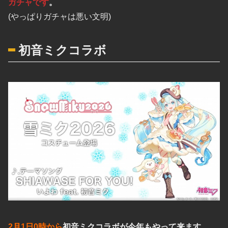
ガチャです
。
(やっぱりガチャは悪い文明)
初音ミクコラボ
2月1日0時から
初音ミクコラボが今年もやって来ます。