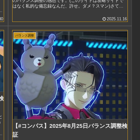
のバランス調整の感想です。(このサイトは攻略サイトで
はなく私的な備忘録なんだ、許せ。ダメ？スマン)さて、
し
本題に入りましょう。結論...
30
2025.11.16
バランス調整
検
と
）
【#コンパス】2025年8月25日バランス調整検
」
証