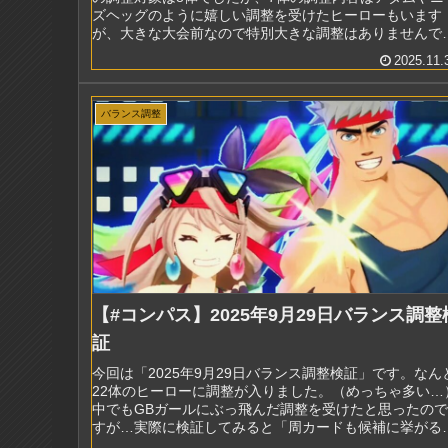
ズヘッグのように嬉しい調整を受けたヒーローもいます
が、大きな大会前なので特別大きな調整はありませんで
た。(まといなんてそこじゃ...
2025.11.
バランス調整
【#コンパス】2025年9月29日バランス調整
証
今回は「2025年9月29日バランス調整検証」です。なん
22体のヒーローに調整が入りました。（めっちゃ多い…
中でもGBガールにぶっ飛んだ調整を受けたと思ったので
すが…実際に検証してみると「周カードも候補に挙がる
という程度に収まっており...