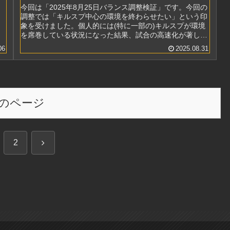
今回は「2025年8月25日バランス調整検証」です。今回の
調整では「キルスプ中心の環境を終わらせたい」という印
象を受けました。個人的には(特に一部の)キルスプが環境
を席巻している状況になった結果、試合の高速化が著し
く、色々な弊害が出ていると...
06
2025.08.31
のページ
次
2
へ