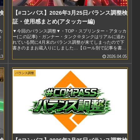
検
【#コンパス】2026年3月25日バランス調整検
証・使用感まとめ(アタッカー編)
カ
▼今回のバランス調整▼・TOP・スプリンター・アタッカ
わ
ー(この記事)・ガンナー・タンク※タンクはリアルに追わ
下
れている間に4月末のバランス調整が来てしまったので下
書きのままお蔵入りにしました…【ロール別で記事を書
く】という小出し作戦の第2弾ア...
13
2026.04.05
バランス調整