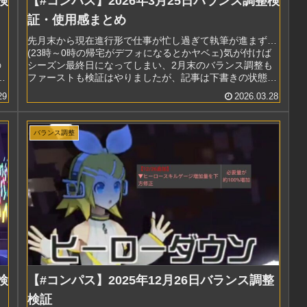
検
【#コンパス】2026年3月25日バランス調整検
証・使用感まとめ
先月末から現在進行形で仕事が忙し過ぎて執筆が進まず…
(23時～0時の帰宅がデフォになるとかヤベェ)気が付けば
の
シーズン最終日になってしまい、2月末のバランス調整も
行
ファーストも検証はやりましたが、記事は下書きの状態の
ままお蔵入りになってしまいま...
29
2026.03.28
バランス調整
検
【#コンパス】2025年12月26日バランス調整
検証