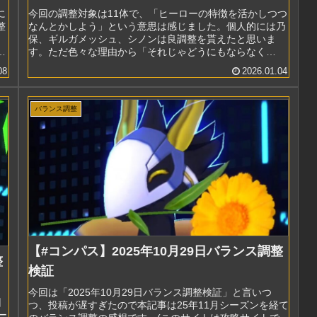
に
今回の調整対象は11体で、「ヒーローの特徴を活かしつつ
整
なんとかしよう」という意思は感じました。個人的には乃
保、ギルガメッシュ、シノンは良調整を貰えたと思いま
感
す。ただ色々な理由から「それじゃどうにもならなく
ね？」と感じるヒーローも多かった印象...
08
2026.01.04
バランス調整
【#コンパス】2025年10月29日バランス調整
整
検証
今回は「2025年10月29日バランス調整検証」と言いつ
回
つ、投稿が遅すぎたので本記事は25年11月シーズンを経て
ー